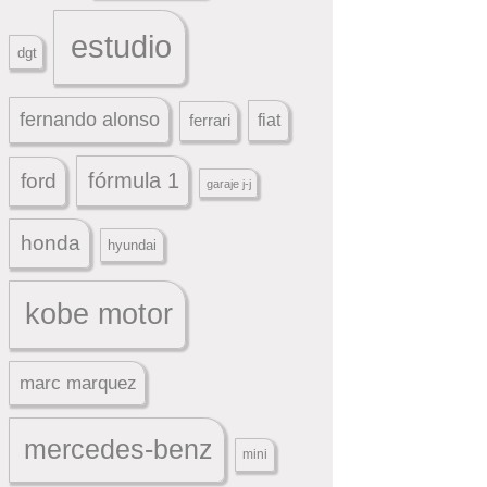
estudio
dgt
fernando alonso
ferrari
fiat
fórmula 1
ford
garaje j-j
honda
hyundai
kobe motor
marc marquez
mercedes-benz
mini