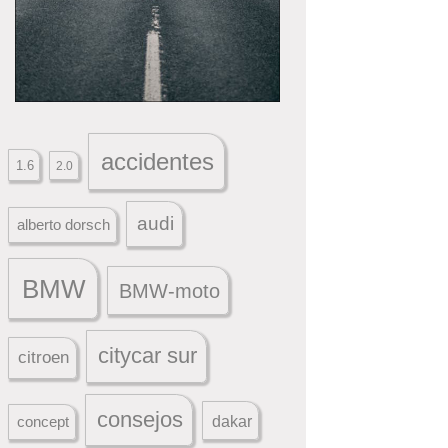
accidentes
1.6
2.0
audi
alberto dorsch
BMW
BMW-moto
citycar sur
citroen
consejos
dakar
concept