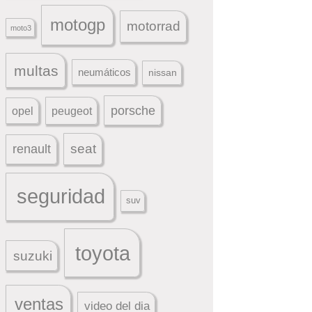
motogp
motorrad
moto3
multas
neumáticos
nissan
porsche
peugeot
opel
seat
renault
seguridad
suv
toyota
suzuki
ventas
video del dia