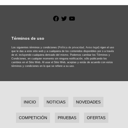
Facebook
Twitter
YouTube
Términos de uso
Los siguientes términos y condiciones
(Política de privacidad,
Aviso legal)
rigen el uso
que le das a este sitio web y a cualquiera de los contenidos disponibles por o a través
de el, incluyendo cualquiera derivado del mismo. Podemos cambiar los Términos y
Condiciones, en cualquier momento sin ninguna notificación, sólo publicando los
cambios en el Sitio Web. Al usar el Sitio Web, aceptas y estás de acuerdo con estos
términos y condiciones en lo que se refiere a su uso.
INICIO
NOTICIAS
NOVEDADES
COMPETICIÓN
PRUEBAS
OFERTAS