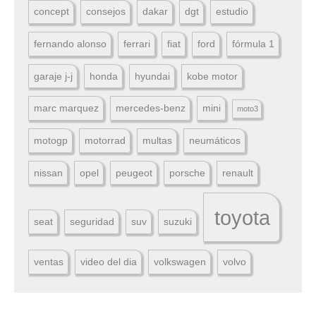
concept
consejos
dakar
dgt
estudio
fernando alonso
ferrari
fiat
ford
fórmula 1
garaje j-j
honda
hyundai
kobe motor
marc marquez
mercedes-benz
mini
moto3
motogp
motorrad
multas
neumáticos
nissan
opel
peugeot
porsche
renault
toyota
seat
seguridad
suv
suzuki
ventas
video del dia
volkswagen
volvo