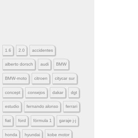
1.6
2.0
accidentes
alberto dorsch
audi
BMW
BMW-moto
citroen
citycar sur
concept
consejos
dakar
dgt
estudio
fernando alonso
ferrari
fiat
ford
fórmula 1
garaje j-j
honda
hyundai
kobe motor