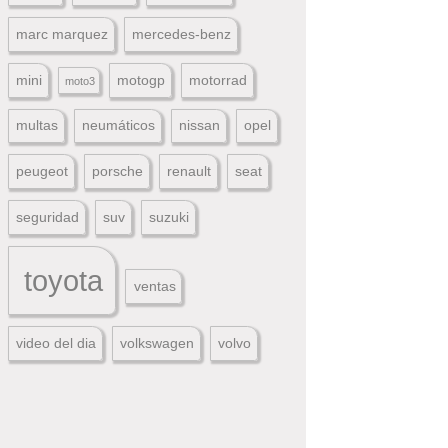
marc marquez
mercedes-benz
mini
motogp
motorrad
moto3
multas
neumáticos
nissan
opel
peugeot
porsche
renault
seat
seguridad
suv
suzuki
toyota
ventas
video del dia
volkswagen
volvo