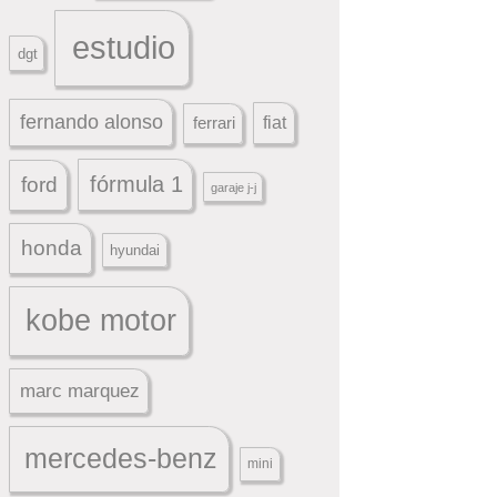
estudio
dgt
fernando alonso
ferrari
fiat
fórmula 1
ford
garaje j-j
honda
hyundai
kobe motor
marc marquez
mercedes-benz
mini