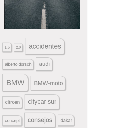
accidentes
1.6
2.0
audi
alberto dorsch
BMW
BMW-moto
citycar sur
citroen
consejos
dakar
concept