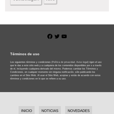
Facebook
Twitter
YouTube
Términos de uso
Los siguientes términos y condiciones
(Política de privacidad,
Aviso legal)
rigen el uso
que le das a este sitio web y a cualquiera de los contenidos disponibles por o a través
de el, incluyendo cualquiera derivado del mismo. Podemos cambiar los Términos y
Condiciones, en cualquier momento sin ninguna notificación, sólo publicando los
cambios en el Sitio Web. Al usar el Sitio Web, aceptas y estás de acuerdo con estos
términos y condiciones en lo que se refiere a su uso.
INICIO
NOTICIAS
NOVEDADES