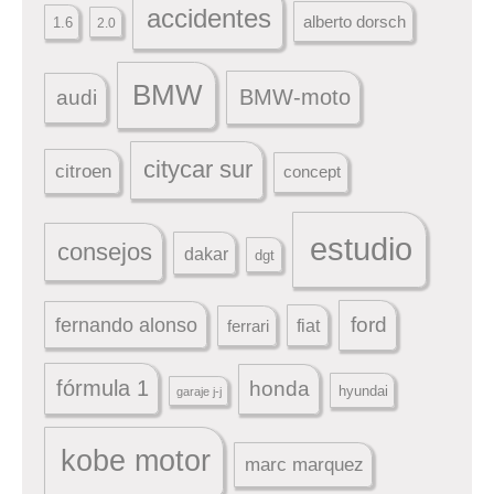
accidentes
alberto dorsch
1.6
2.0
BMW
BMW-moto
audi
citycar sur
citroen
concept
estudio
consejos
dakar
dgt
ford
fernando alonso
ferrari
fiat
fórmula 1
honda
hyundai
garaje j-j
kobe motor
marc marquez