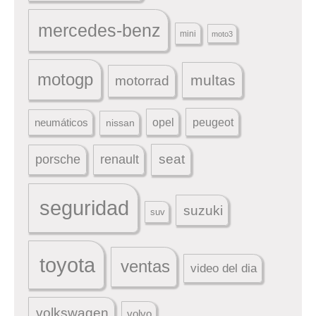
mercedes-benz
mini
moto3
motogp
multas
motorrad
peugeot
neumáticos
opel
nissan
seat
porsche
renault
seguridad
suzuki
suv
toyota
ventas
video del dia
volkswagen
volvo