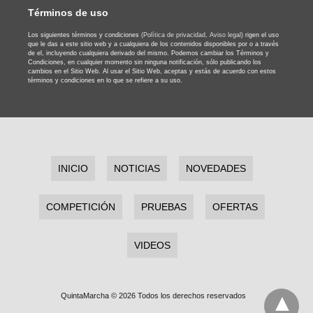
Términos de uso
Los siguientes términos y condiciones
(Política de privacidad,
Aviso legal)
rigen el uso
que le das a este sitio web y a cualquiera de los contenidos disponibles por o a través
de el, incluyendo cualquiera derivado del mismo. Podemos cambiar los Términos y
Condiciones, en cualquier momento sin ninguna notificación, sólo publicando los
cambios en el Sitio Web. Al usar el Sitio Web, aceptas y estás de acuerdo con estos
términos y condiciones en lo que se refiere a su uso.
INICIO
NOTICIAS
NOVEDADES
COMPETICIÓN
PRUEBAS
OFERTAS
VIDEOS
QuintaMarcha © 2026 Todos los derechos reservados