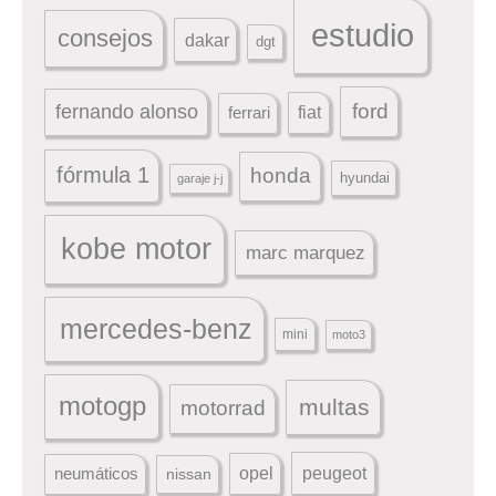
estudio
consejos
dakar
dgt
ford
fernando alonso
ferrari
fiat
fórmula 1
honda
hyundai
garaje j-j
kobe motor
marc marquez
mercedes-benz
mini
moto3
motogp
multas
motorrad
peugeot
neumáticos
opel
nissan