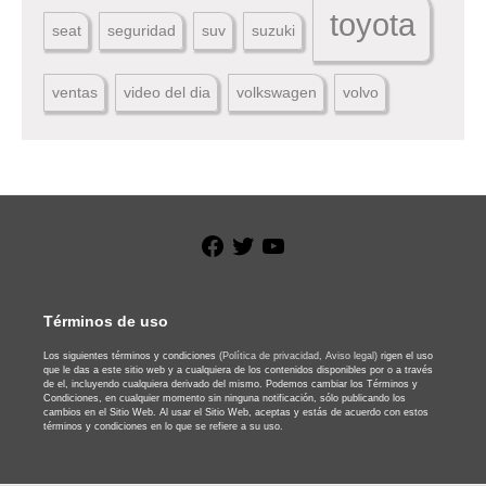
toyota
seat
seguridad
suv
suzuki
ventas
video del dia
volkswagen
volvo
Facebook
Twitter
YouTube
Términos de uso
Los siguientes términos y condiciones
(Política de privacidad,
Aviso legal)
rigen el uso
que le das a este sitio web y a cualquiera de los contenidos disponibles por o a través
de el, incluyendo cualquiera derivado del mismo. Podemos cambiar los Términos y
Condiciones, en cualquier momento sin ninguna notificación, sólo publicando los
cambios en el Sitio Web. Al usar el Sitio Web, aceptas y estás de acuerdo con estos
términos y condiciones en lo que se refiere a su uso.