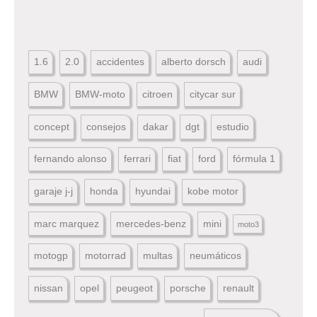
1.6
2.0
accidentes
alberto dorsch
audi
BMW
BMW-moto
citroen
citycar sur
concept
consejos
dakar
dgt
estudio
fernando alonso
ferrari
fiat
ford
fórmula 1
garaje j-j
honda
hyundai
kobe motor
marc marquez
mercedes-benz
mini
moto3
motogp
motorrad
multas
neumáticos
nissan
opel
peugeot
porsche
renault