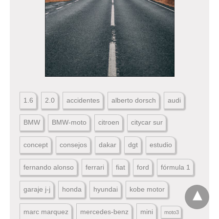
1.6
2.0
accidentes
alberto dorsch
audi
BMW
BMW-moto
citroen
citycar sur
concept
consejos
dakar
dgt
estudio
fernando alonso
ferrari
fiat
ford
fórmula 1
garaje j-j
honda
hyundai
kobe motor
marc marquez
mercedes-benz
mini
moto3